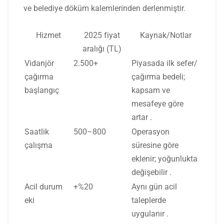
ve belediye döküm kalemlerinden derlenmiştir.
Hizmet
2025 fiyat
Kaynak/Notlar
aralığı (TL)
Vidanjör
2.500+
Piyasada ilk sefer/
çağırma
çağırma bedeli;
başlangıç
kapsam ve
mesafeye göre
artar
.
Saatlik
500–800
Operasyon
çalışma
süresine göre
eklenir; yoğunlukta
değişebilir
.
Acil durum
+%20
Aynı gün acil
eki
taleplerde
uygulanır
.