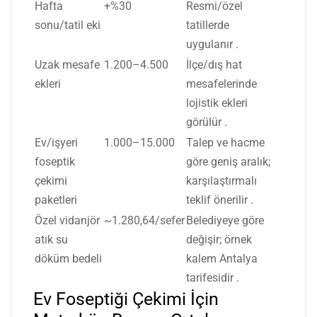
Hafta
+%30
Resmi/özel
sonu/tatil eki
tatillerde
uygulanır
.
Uzak mesafe
1.200–4.500
İlçe/dış hat
ekleri
mesafelerinde
lojistik ekleri
görülür
.
Ev/işyeri
1.000–15.000
Talep ve hacme
foseptik
göre geniş aralık;
çekimi
karşılaştırmalı
paketleri
teklif önerilir
.
Özel vidanjör
~1.280,64/sefer
Belediyeye göre
atık su
değişir; örnek
döküm bedeli
kalem Antalya
tarifesidir
.
Ev Foseptiği Çekimi İçin