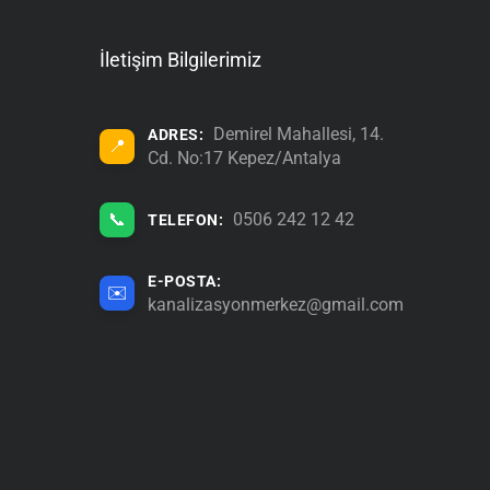
İletişim Bilgilerimiz
Demirel Mahallesi, 14.
ADRES:
📍
Cd. No:17 Kepez/Antalya
📞
0506 242 12 42
TELEFON:
E-POSTA:
✉️
kanalizasyonmerkez@gmail.com