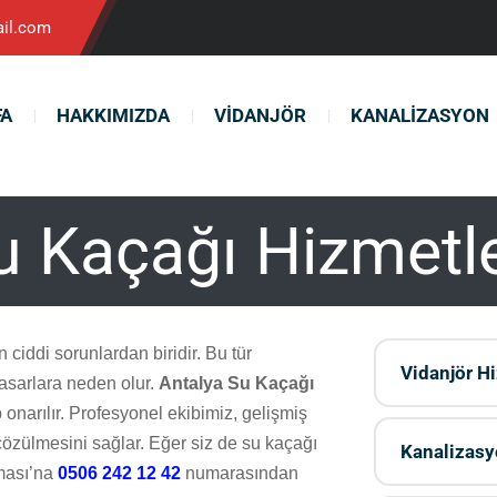
il.com
FA
HAKKIMIZDA
VIDANJÖR
KANALIZASYON
u Kaçağı Hizmetle
 ciddi sorunlardan biridir. Bu tür
Vidanjör Hi
asarlara neden olur.
Antalya Su Kaçağı
p onarılır. Profesyonel ekibimiz, gelişmiş
 çözülmesini sağlar. Eğer siz de su kaçağı
Kanalizas
rması’na
0506 242 12 42
numarasından